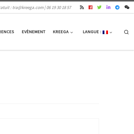
atuit : tra@kreega.com | 06 19 30 18 57
Se
RENCES
EVÈNEMENT
KREEGA
LANGUE :