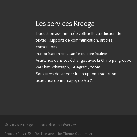
Les services Kreega
Traduction assermentée /officielle, traduction de
textes supports de communication, articles,
conventions.
Interprétation simultanée ou consécutive
Assistance dans vos échanges avec la Chine par groupe
WeChat, Whatsapp, Telegram, zoom...
Sous-titres de vidéos : transcription, traduction,
assistance de montage, de A à Z.
© 2026
Kreega
– Tous droits réservés
Propulsé par
– Réalisé avec the
Thème Customizr