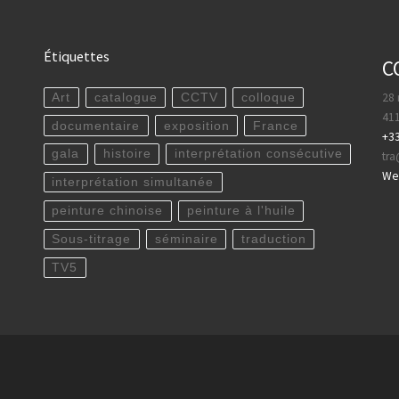
Étiquettes
C
28 
Art
catalogue
CCTV
colloque
411
documentaire
exposition
France
+33
gala
histoire
interprétation consécutive
tr
WeC
interprétation simultanée
peinture chinoise
peinture à l'huile
Sous-titrage
séminaire
traduction
TV5