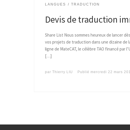
LANGUES
TRADUCTION
Devis de traduction im
Share List Nous sommes heureux de lancer dès 
vos projets de traduction dans une dizaine de 
ligne de MateCAT, le célèbre TAO financé par l’U
[…]
par
Thierry LIU
Publié
mercredi 22 mars 20