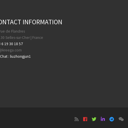
ONTACT INFORMATION
rue de Flandres
30 Selles-sur-Cher | France
 6 19 30 18 57
a@kreega.com
hat : liuzhongjun1