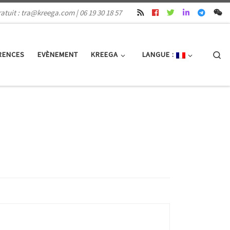
atuit : tra@kreega.com | 06 19 30 18 57
Se
RENCES
EVÈNEMENT
KREEGA
LANGUE :