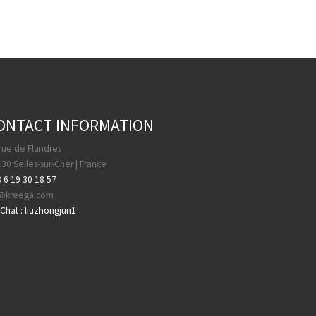
ONTACT INFORMATION
rue de Flandres
30 Selles-sur-Cher | France
 6 19 30 18 57
a@kreega.com
hat : liuzhongjun1