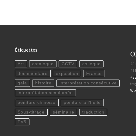
Étiquettes
C
28 
Art
catalogue
CCTV
colloque
411
documentaire
exposition
France
+33
gala
histoire
interprétation consécutive
tr
WeC
interprétation simultanée
peinture chinoise
peinture à l'huile
Sous-titrage
séminaire
traduction
TV5