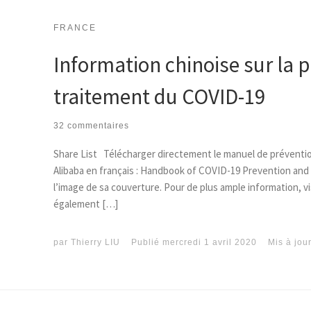
FRANCE
Information chinoise sur la p
traitement du COVID-19
32 commentaires
Share List Télécharger directement le manuel de préventio
Alibaba en français : Handbook of COVID-19 Prevention and
l’image de sa couverture. Pour de plus ample information, vi
également […]
par
Thierry LIU
Publié
mercredi 1 avril 2020
Mis à jou