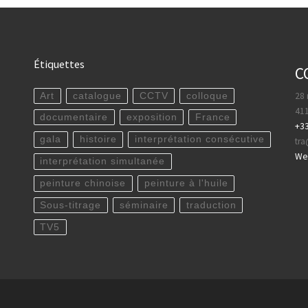
Étiquettes
C
28 
Art
catalogue
CCTV
colloque
411
documentaire
exposition
France
+33
gala
histoire
interprétation consécutive
tr
WeC
interprétation simultanée
peinture chinoise
peinture à l'huile
Sous-titrage
séminaire
traduction
TV5