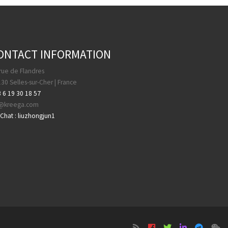
ONTACT INFORMATION
rue de Flandres
30 Selles-sur-Cher | France
 6 19 30 18 57
a@kreega.com
hat : liuzhongjun1