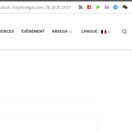
atuit : tra@kreega.com | 06 19 30 18 57
Se
RENCES
EVÈNEMENT
KREEGA
LANGUE :