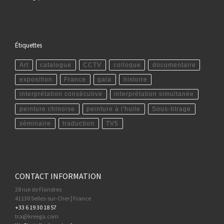
Étiquettes
Art
catalogue
CCTV
colloque
documentaire
exposition
France
gala
histoire
interprétation consécutive
interprétation simultanée
peinture chinoise
peinture à l'huile
Sous-titrage
séminaire
traduction
TV5
CONTACT INFORMATION
28 rue de Flandres
41130 Selles-sur-Cher | France
+33 6 19 30 18 57
tra@kreega.com