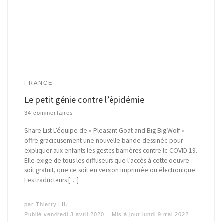
FRANCE
Le petit génie contre l’épidémie
34 commentaires
Share List L’équipe de « Pleasant Goat and Big Big Wolf »
offre gracieusement une nouvelle bande dessinée pour
expliquer aux enfants les gestes barrières contre le COVID 19.
Elle exige de tous les diffuseurs que l’accès à cette oeuvre
soit gratuit, que ce soit en version imprimée ou électronique.
Les traducteurs […]
par
Thierry LIU
Publié
vendredi 3 avril 2020
Mis à jour
lundi 9 mai 2022