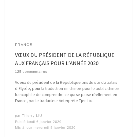
FRANCE
VŒUX DU PRÉSIDENT DE LA RÉPUBLIQUE
AUX FRANÇAIS POUR L’ANNÉE 2020
125 commentaires
Voeux du président de la République pris du site du palais
d’Elysée, pour la traduction en chinois pour le public chinois
francophile de comprendre ce qui se passe réellement en
France, par le traducteur /interprète Tjeri Liu.
par
Thierry LIU
Publié
lundi 6 janvier 2020
Mis à jour
mercredi 8 janvier 2020