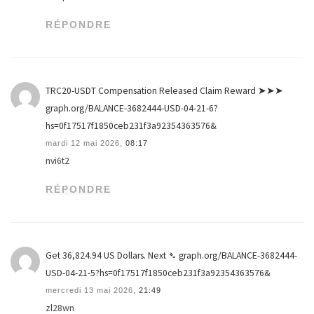
RÉPONDRE
TRC20-USDT Compensation Released Claim Reward ➤➤➤
graph.org/BALANCE-3682444-USD-04-21-6?
hs=0f17517f1850ceb231f3a92354363576&
mardi 12 mai 2026,
08:17
nvi6t2
RÉPONDRE
Get 36,824.94 US Dollars. Next ➴ graph.org/BALANCE-3682444-
USD-04-21-5?hs=0f17517f1850ceb231f3a92354363576&
mercredi 13 mai 2026,
21:49
zl28wn