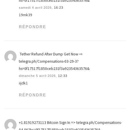
hs=0f17517f1850ceb231f3a92354363576&
samedi 4 avril 2026,
16:23
19mk39
RÉPONDRE
️ Tether Refund After Dump Get Now ⇨
telegra.ph/Compensations-03-29-3?
hs=0f17517f1850ceb231f3a92354363576& ️
dimanche 5 avril 2026,
12:33
iijdk1
RÉPONDRE
+1.81919273113 Вitсоin Sign In => telegra.ph/Compensations-
04-06?hs=0f17517f1850ceb231f3a92354363576&