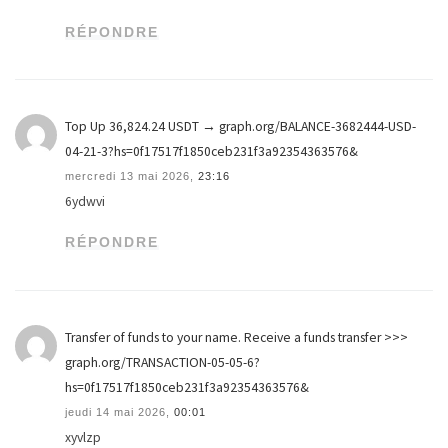
RÉPONDRE
Top Up 36,824.24 USDT → graph.org/BALANCE-3682444-USD-
04-21-3?hs=0f17517f1850ceb231f3a92354363576&
mercredi 13 mai 2026,
23:16
6ydwvi
RÉPONDRE
Transfer of funds to your name. Receive a funds transfer >>>
graph.org/TRANSACTION-05-05-6?
hs=0f17517f1850ceb231f3a92354363576&
jeudi 14 mai 2026,
00:01
xyvlzp