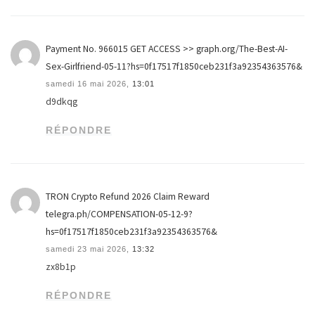
Payment No. 966015 GET ACCESS >> graph.org/The-Best-AI-
Sex-Girlfriend-05-11?hs=0f17517f1850ceb231f3a92354363576&
samedi 16 mai 2026,
13:01
d9dkqg
RÉPONDRE
TRON Crypto Refund 2026 Claim Reward
telegra.ph/COMPENSATION-05-12-9?
hs=0f17517f1850ceb231f3a92354363576&
samedi 23 mai 2026,
13:32
zx8b1p
RÉPONDRE