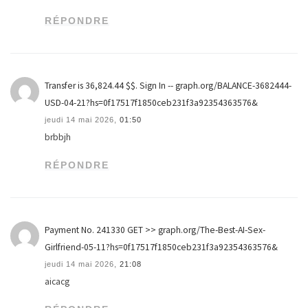
RÉPONDRE
Transfer is 36,824.44 $$. Sign In -- graph.org/BALANCE-3682444-
USD-04-21?hs=0f17517f1850ceb231f3a92354363576&
jeudi 14 mai 2026,
01:50
brbbjh
RÉPONDRE
Payment No. 241330 GET >> graph.org/The-Best-AI-Sex-
Girlfriend-05-11?hs=0f17517f1850ceb231f3a92354363576&
jeudi 14 mai 2026,
21:08
aicacg