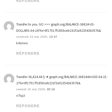
RÉPONDRE
Transfer to you. GO >>> graph.org/BALANCE-36824-US-
DOLLARS-04-24?hs=0f17517f1850ceb231f3a92354363576&
vendredi 15 mai 2026,
13:37
k4xmeo
RÉPONDRE
Transfer 36,824.44 $ ➜ graph.org/BALANCE-3682444-USD-04-21-
2?hs=0f17517f1850ceb231f3a92354363576&
samedi 16 mai 2026,
00:16
n7taj3
RÉPONDRE