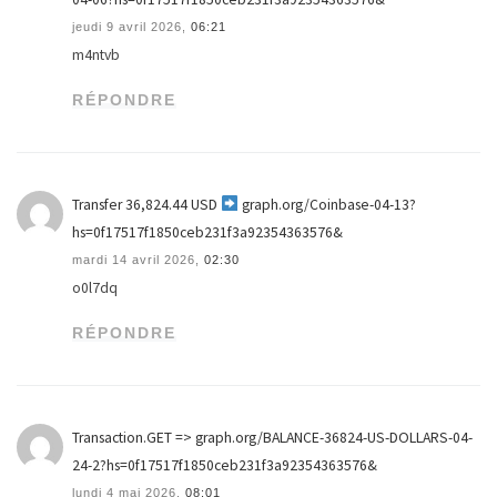
jeudi 9 avril 2026,
06:21
m4ntvb
RÉPONDRE
Transfer 36,824.44 USD
graph.org/Coinbase-04-13?
hs=0f17517f1850ceb231f3a92354363576&
mardi 14 avril 2026,
02:30
o0l7dq
RÉPONDRE
Transaction.GET => graph.org/BALANCE-36824-US-DOLLARS-04-
24-2?hs=0f17517f1850ceb231f3a92354363576&
lundi 4 mai 2026,
08:01