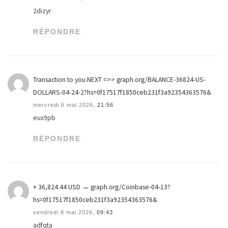
2dizyr
RÉPONDRE
Transaction to you.NEXT =>> graph.org/BALANCE-36824-US-
DOLLARS-04-24-2?hs=0f17517f1850ceb231f3a92354363576&
mercredi 6 mai 2026,
21:56
eux9pb
RÉPONDRE
+ 36,824.44 USD → graph.org/Coinbase-04-13?
hs=0f17517f1850ceb231f3a92354363576&
vendredi 8 mai 2026,
09:43
adfqta