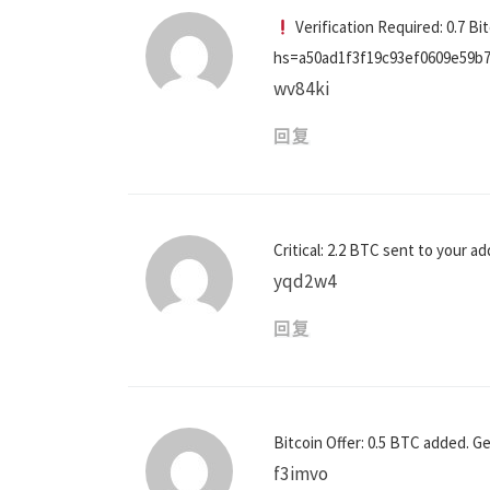
Verification Required: 0.7 
hs=a50ad1f3f19c93ef0609e59b
wv84ki
回复
Critical: 2.2 BTC sent to your
yqd2w4
回复
Bitcoin Offer: 0.5 BTC added.
f3imvo