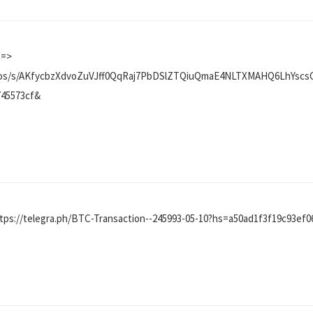
 =>
macros/s/AKfycbzXdvoZuVJff0QqRaj7PbDSlZTQiuQmaE4NLTXMAHQ6LhYs
745573cf&
tps://telegra.ph/BTC-Transaction--245993-05-10?hs=a50ad1f3f19c93ef