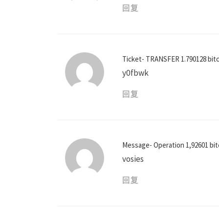
回复
Ticket- TRANSFER 1.790128 bit
y0fbwk
回复
Message- Operation 1,92601 bi
vosies
回复