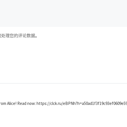
何处理您的评论数据
。
from Alice! Read now: https://clck.ru/eBPNh?h=a50ad1f3f19c93ef0609e5