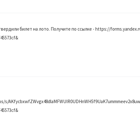
вердили билет на лото. Получите по ссылке - https://forms.yandex.r
745573cf&
/macros/s/AKfycbxwfZWvgx48dlaMFWUIR0UDHnWH5f9UaK7ummmeev2x8
745573cf&