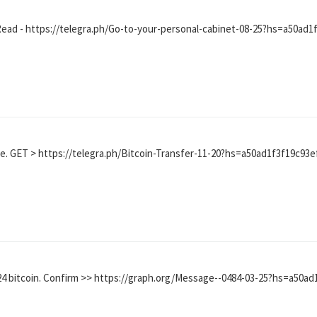
 Read - https://telegra.ph/Go-to-your-personal-cabinet-08-25?hs=a50a
ce. GЕТ > https://telegra.ph/Bitcoin-Transfer-11-20?hs=a50ad1f3f19c9
24 bitcoin. Confirm >> https://graph.org/Message--0484-03-25?hs=a50