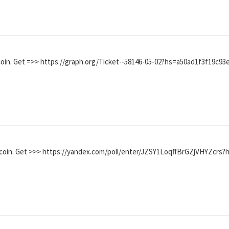
coin. Get =>> https://graph.org/Ticket--58146-05-02?hs=a50ad1f3f19c9
tcoin. Get >>> https://yandex.com/poll/enter/JZSY1LoqffBrGZjVHYZcr