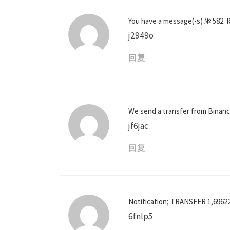
You have a message(-s) № 582.
j2949o
回复
We send a transfer from Binan
jf6jac
回复
Notification; TRANSFER 1,6962
6fnlp5