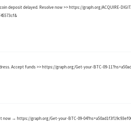
Bitcoin deposit delayed. Resolve now >> https://graph.org/ACQUIRE-DI
745573cf&
 address. Accept funds >> https://graph.org/Get-your-BTC-09-11?hs=a5
 Get now → https://graph.org/Get-your-BTC-09-04?hs=a50ad1f3f19c93ef