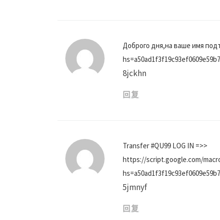
Доброго дня,на ваше имя подт
hs=a50ad1f3f19c93ef0609e59b
8jckhn
回复
Transfer #QU99 LOG IN =>>
https://script.google.com
hs=a50ad1f3f19c93ef0609e59b
5jmnyf
回复