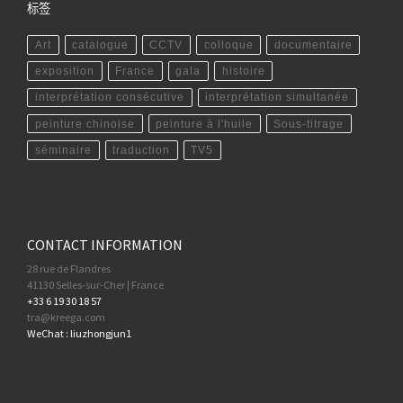
标签
Art
catalogue
CCTV
colloque
documentaire
exposition
France
gala
histoire
interprétation consécutive
interprétation simultanée
peinture chinoise
peinture à l'huile
Sous-titrage
séminaire
traduction
TV5
CONTACT INFORMATION
28 rue de Flandres
41130 Selles-sur-Cher | France
+33 6 19 30 18 57
tra@kreega.com
WeChat : liuzhongjun1