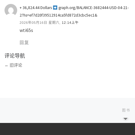
+ 36,824.44 Dollars
graph.org/BALANCE-3682444-USD-04-21-
2?hs=ef7d20f39512914ca5fd872d3cbc5ec1&
2026年05月16日 星期六,
12:14上午
wti65s
回复
评论导航
←
旧评论
文章导航
下
图书