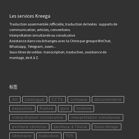
Les services Kreega
Traduction assermentée /officielle, traduction de textes supports de
communication, articles, conventions.
Interprétation simultanée ou consécutive
Assistance dans vos échanges avec la Chine par groupe WeChat,
Whatsapp, Telegram, zoom...
Sous-titres de vidéos : transcription, traduction, assistance de
montage, de A à Z.
标签
Art
catalogue
CCTV
colloque
documentaire
exposition
France
gala
histoire
interprétation consécutive
interprétation simultanée
peinture chinoise
peinture à l'huile
Sous-titrage
séminaire
traduction
TV5