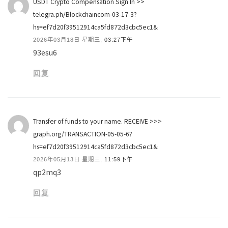
USDT Crypto Compensation Sign In >>
telegra.ph/Blockchaincom-03-17-3?
hs=ef7d20f39512914ca5fd872d3cbc5ec1&
2026年03月18日 星期三,
03:27下午
93esu6
回复
Transfer of funds to your name. RECEIVE >>>
graph.org/TRANSACTION-05-05-6?
hs=ef7d20f39512914ca5fd872d3cbc5ec1&
2026年05月13日 星期三,
11:59下午
qp2mq3
回复