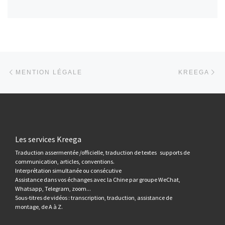
文章导航
上一篇
下
MENTION LÉGALE
KREEGA
Les services Kreega
Traduction assermentée /officielle, traduction de textes supports de
communication, articles, conventions.
Interprétation simultanée ou consécutive
Assistance dans vos échanges avec la Chine par groupe WeChat,
Whatsapp, Telegram, zoom...
Sous-titres de vidéos : transcription, traduction, assistance de
montage, de A à Z.