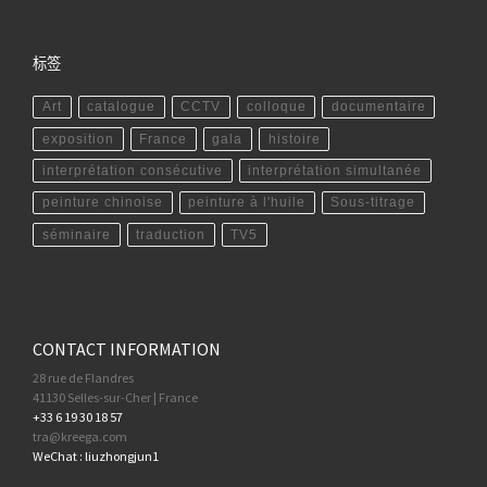
标签
Art
catalogue
CCTV
colloque
documentaire
exposition
France
gala
histoire
interprétation consécutive
interprétation simultanée
peinture chinoise
peinture à l'huile
Sous-titrage
séminaire
traduction
TV5
CONTACT INFORMATION
28 rue de Flandres
41130 Selles-sur-Cher | France
+33 6 19 30 18 57
tra@kreega.com
WeChat : liuzhongjun1