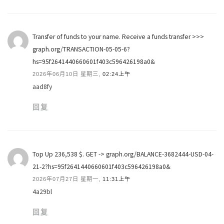
Transfer of funds to your name. Receive a funds transfer >>>
graph.org/TRANSACTION-05-05-6?
hs=95f2641440660601f403c596426198a0&
2026年06月10日 星期三,
02:24上午
aad8fy
回复
Top Up 236,538 $. GET -> graph.org/BALANCE-3682444-USD-04-
21-2?hs=95f2641440660601f403c596426198a0&
2026年07月27日 星期一,
11:31上午
4a29bl
回复