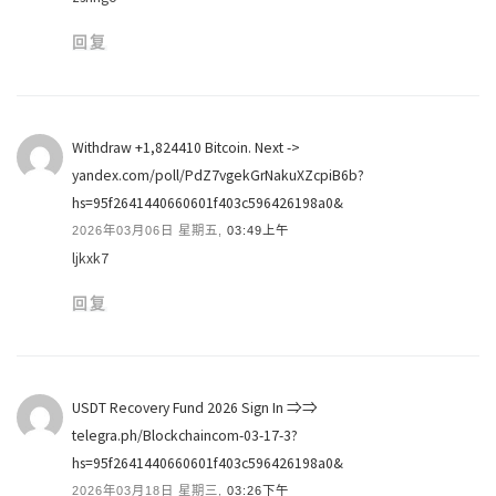
回复
Withdraw +1,824410 Bitcoin. Next ->
yandex.com/poll/PdZ7vgekGrNakuXZcpiB6b?
hs=95f2641440660601f403c596426198a0&
2026年03月06日 星期五,
03:49上午
ljkxk7
回复
USDT Recovery Fund 2026 Sign In ⇒⇒
telegra.ph/Blockchaincom-03-17-3?
hs=95f2641440660601f403c596426198a0&
2026年03月18日 星期三,
03:26下午