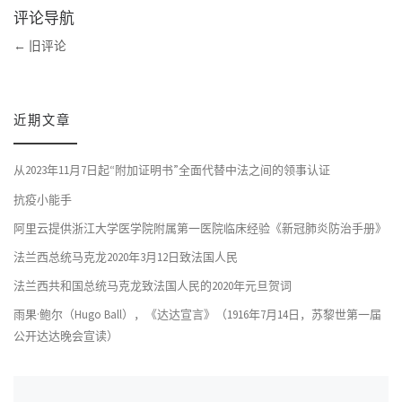
评论导航
←
旧评论
近期文章
从2023年11月7日起“附加证明书”全面代替中法之间的领事认证
抗疫小能手
阿里云提供浙江大学医学院附属第一医院临床经验《新冠肺炎防治手册》
法兰西总统马克龙2020年3月12日致法国人民
法兰西共和国总统马克龙致法国人民的2020年元旦贺词
雨果·鲍尔（Hugo Ball），《达达宣言》（1916年7月14日，苏黎世第一届
公开达达晚会宣读）