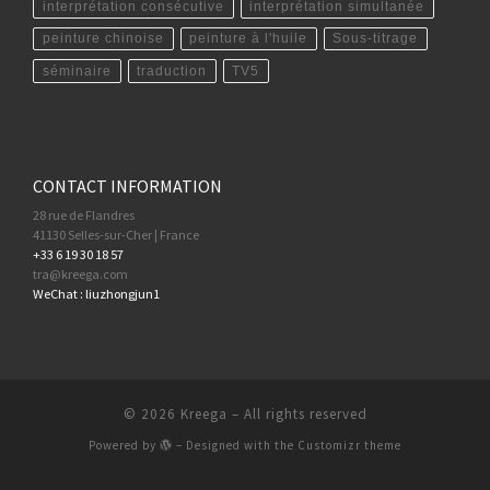
interprétation consécutive
interprétation simultanée
peinture chinoise
peinture à l'huile
Sous-titrage
séminaire
traduction
TV5
CONTACT INFORMATION
28 rue de Flandres
41130 Selles-sur-Cher | France
+33 6 19 30 18 57
tra@kreega.com
WeChat : liuzhongjun1
© 2026
Kreega
– All rights reserved
Powered by
– Designed with the
Customizr theme