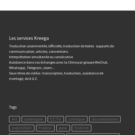
Les services Kreega
Traduction assermentée /officielle, traduction de textes supports de
communication, articles, conventions.
Interprétation simultanée ou consécutive
Assistance dans vos échanges avec la Chine par groupe WeChat,
Whatsapp, Telegram, zoom...
Sous-titres de vidéos : transcription, traduction, assistance de
montage, de A à Z.
Tags
Art
catalogue
CCTV
colloque
documentaire
exposition
France
gala
histoire