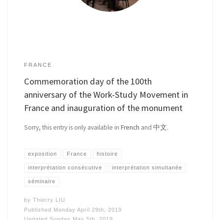
FRANCE
Commemoration day of the 100th
anniversary of the Work-Study Movement in
France and inauguration of the monument
Sorry, this entry is only available in
French
and
中文
.
exposition
France
histoire
interprétation consécutive
interprétation simultanée
séminaire
by
Thierry LIU
Published
Monday April 29th, 2019
Updated
Sunday May 5th, 2019