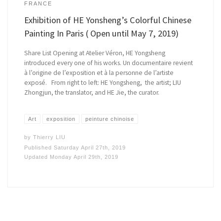
FRANCE
Exhibition of HE Yonsheng’s Colorful Chinese
Painting In Paris ( Open until May 7, 2019)
Share List Opening at Atelier Véron, HE Yongsheng
introduced every one of his works. Un documentaire revient
à l’origine de l’exposition et à la personne de l’artiste
exposé. From right to left: HE Yongsheng, the artist; LIU
Zhongjun, the translator, and HE Jie, the curator.
Art
exposition
peinture chinoise
by
Thierry LIU
Published
Saturday April 27th, 2019
Updated
Monday April 29th, 2019