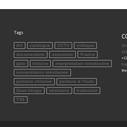
Tags
C
28 
Art
catalogue
CCTV
colloque
411
documentaire
exposition
France
+33
gala
histoire
interprétation consécutive
tr
WeC
interprétation simultanée
peinture chinoise
peinture à l'huile
Sous-titrage
séminaire
traduction
TV5