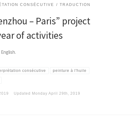
ÉTATION CONSÉCUTIVE
TRADUCTION
enzhou – Paris” project
ear of activities
 English.
terprétation consécutive
peinture à l'huile
 2019
Updated
Monday April 29th, 2019