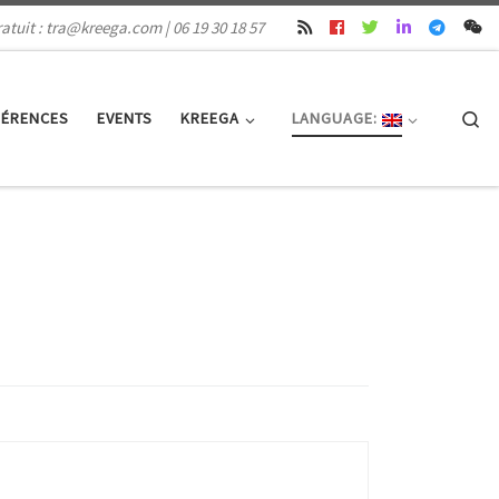
atuit : tra@kreega.com | 06 19 30 18 57
Se
FÉRENCES
EVENTS
KREEGA
LANGUAGE: