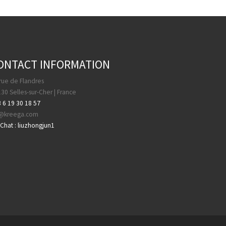
ONTACT INFORMATION
rue de Flandres
30 Selles-sur-Cher | France
 6 19 30 18 57
a@kreega.com
hat : liuzhongjun1