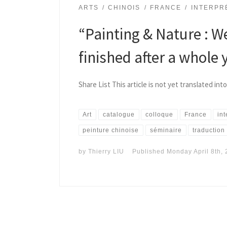
ARTS
CHINOIS
FRANCE
INTERPR
“Painting & Nature : W
finished after a whole y
Share List This article is not yet translated into
Art
catalogue
colloque
France
in
peinture chinoise
séminaire
traduction
by
Thierry LIU
Published
Monday April 8th,