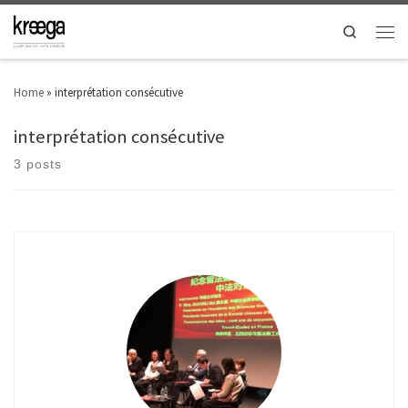
Search
Home
»
interprétation consécutive
interprétation consécutive
3 posts