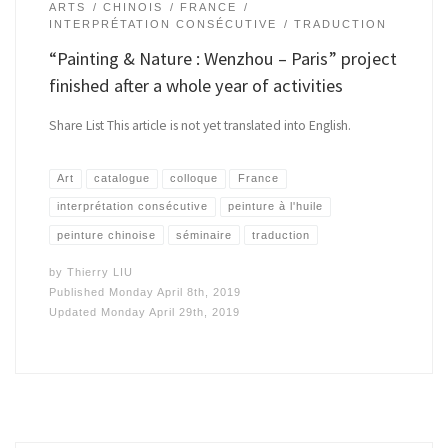
ARTS
CHINOIS
FRANCE
INTERPRÉTATION CONSÉCUTIVE
TRADUCTION
“Painting & Nature : Wenzhou – Paris” project
finished after a whole year of activities
Share List This article is not yet translated into English.
Art
catalogue
colloque
France
interprétation consécutive
peinture à l'huile
peinture chinoise
séminaire
traduction
by
Thierry LIU
Published
Monday April 8th, 2019
Updated
Monday April 29th, 2019