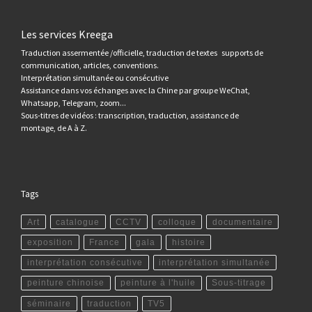
Les services Kreega
Traduction assermentée /officielle, traduction de textes supports de
communication, articles, conventions.
Interprétation simultanée ou consécutive
Assistance dans vos échanges avec la Chine par groupe WeChat,
Whatsapp, Telegram, zoom...
Sous-titres de vidéos : transcription, traduction, assistance de
montage, de A à Z.
Tags
Art
catalogue
CCTV
colloque
documentaire
exposition
France
gala
histoire
interprétation consécutive
interprétation simultanée
peinture chinoise
peinture à l'huile
Sous-titrage
séminaire
traduction
TV5