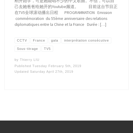
刚开始学，可是她能唱不少的中文歌曲。不信，可以自
己去她爸爸给她开的Youtube频道。 目前这台节目正
在TV5全球滚动播出日程 PROGRAMMATION Emission
commémoration du 55ème anniversaire des relations
diplomatiques entre la Chine et la France Durée : […]
CCTV
France
gala
interprétation consécutive
Sous-titrage
TV5
by
Thierry LIU
Published
Tuesday February 5th, 2019
Updated
Saturday April 27th, 2019