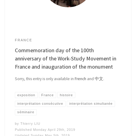
FRANCE
Commemoration day of the 100th
anniversary of the Work-Study Movement in
France and inauguration of the monument
Sorry, this entry is only available in
French
and
中文
.
exposition
France
histoire
interprétation consécutive
interprétation simultanée
séminaire
by
Thierry LIU
Published
Monday April 29th, 2019
Updated
Sunday May 5th, 2019