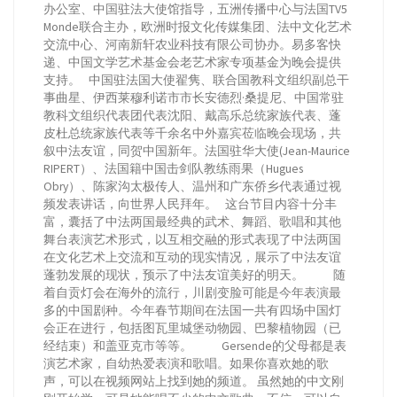
办公室、中国驻法大使馆指导，五洲传播中心与法国TV5
Monde联合主办，欧洲时报文化传媒集团、法中文化艺术
交流中心、河南新轩农业科技有限公司协办。易多客快
递、中国文学艺术基金会老艺术家专项基金为晚会提供
支持。 中国驻法国大使翟隽、联合国教科文组织副总干
事曲星、伊西莱穆利诺市市长安德烈·桑提尼、中国常驻
教科文组织代表团代表沈阳、戴高乐总统家族代表、蓬
皮杜总统家族代表等千余名中外嘉宾莅临晚会现场，共
叙中法友谊，同贺中国新年。法国驻华大使(Jean-Maurice
RIPERT）、法国籍中国击剑队教练雨果（Hugues
Obry）、陈家沟太极传人、温州和广东侨乡代表通过视
频发表讲话，向世界人民拜年。 这台节目内容十分丰
富，囊括了中法两国最经典的武术、舞蹈、歌唱和其他
舞台表演艺术形式，以互相交融的形式表现了中法两国
在文化艺术上交流和互动的现实情况，展示了中法友谊
蓬勃发展的现状，预示了中法友谊美好的明天。 随
着自贡灯会在海外的流行，川剧变脸可能是今年表演最
多的中国剧种。今年春节期间在法国一共有四场中国灯
会正在进行，包括图瓦里城堡动物园、巴黎植物园（已
经结束）和盖亚克市等等。 Gersende的父母都是表
演艺术家，自幼热爱表演和歌唱。如果你喜欢她的歌
声，可以在视频网站上找到她的频道。 虽然她的中文刚