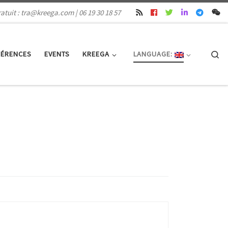
atuit : tra@kreega.com | 06 19 30 18 57
Se
FÉRENCES
EVENTS
KREEGA
LANGUAGE: