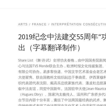
ARTS
FRANCE
INTERPRÉTATION CONSÉCUTI
2019纪念中法建交55周年
出（字幕翻译制作）
Share List 《舞·诗·武》全球功夫春晚，由中国国
心与法国TV5 Monde联合主办，欧洲时报文化传媒集
有限公司协办。易多客快递、中国文学艺术基金会老艺
大使翟隽、联合国教科文组织副总干事曲星、伊西莱穆利
织代表团代表沈阳、戴高乐总统家族代表、蓬皮杜总统
叙中法友谊，同贺中国新年。法国驻华大使(Jean-Mauric
（Hugues Obry）、陈家沟太极传人、温州和广东侨
台节目内容十分丰富，囊括了中法两国最经典的武术、
交融的形式表现了中法两国在文化艺术上交流和互动的