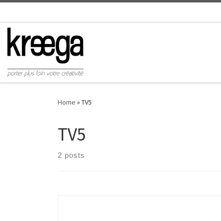
Home
»
TV5
TV5
2 posts