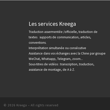
Les services Kreega
Traduction assermentée /officielle, traduction de
textes supports de communication, articles,
conventions.
Interprétation simultanée ou consécutive
Assistance dans vos échanges avec la Chine par groupe
WeChat, Whatsapp, Telegram, zoom...
Sous-titres de vidéos : transcription, traduction,
assistance de montage, de A à Z.
© 2026
Kreega
– All rights reserved