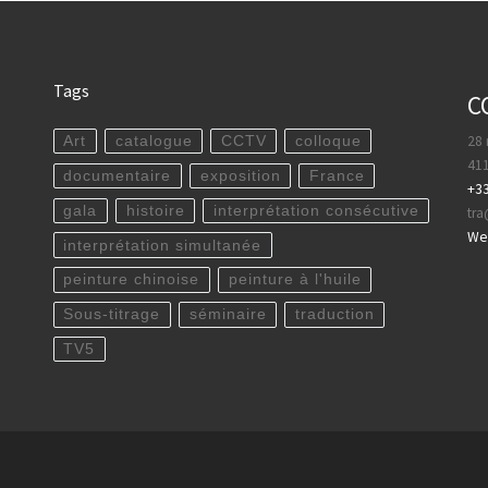
Tags
C
28 
Art
catalogue
CCTV
colloque
411
documentaire
exposition
France
+33
gala
histoire
interprétation consécutive
tr
WeC
interprétation simultanée
peinture chinoise
peinture à l'huile
Sous-titrage
séminaire
traduction
TV5