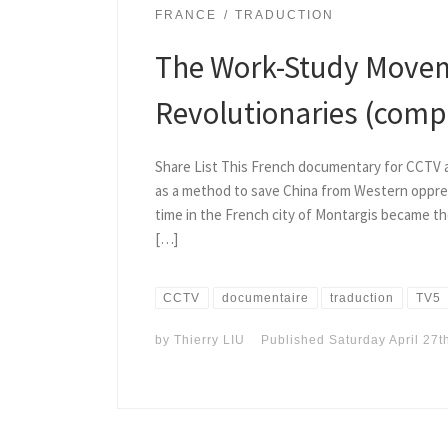
FRANCE
TRADUCTION
The Work-Study Movem
Revolutionaries (compl
Share List This French documentary for CCTV 
as a method to save China from Western oppres
time in the French city of Montargis became t
[…]
CCTV
documentaire
traduction
TV5
by
Thierry LIU
Published
Saturday April 27t