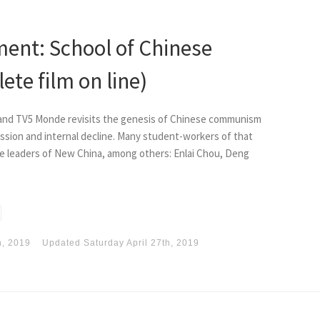
ent: School of Chinese
ete film on line)
and TV5 Monde revisits the genesis of Chinese communism
sion and internal decline. Many student-workers of that
he leaders of New China, among others: Enlai Chou, Deng
h, 2019
Updated
Saturday April 27th, 2019