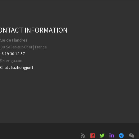
ONTACT INFORMATION
rue de Flandres
30 Selles-sur-Cher | France
 6 19 30 18 57
a@kreega.com
hat : liuzhongjun1