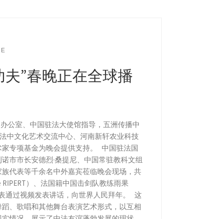
VE
“功夫”春晚正在全球播
务院新闻办公室、中国驻法大使馆指导，五洲传播中
团、法中文化艺术交流中心、河南新轩农业科技
术家专项基金为晚会提供支持。 中国驻法国
诺市市长安德烈·桑提尼、中国常驻教科文组
家族代表等千余名中外嘉宾莅临晚会现场，共
e RIPERT）、法国籍中国击剑队教练雨果
乡代表通过视频发表讲话，向世界人民拜年。 这
舞蹈、歌唱和其他舞台表演艺术形式，以互相
现实情况，展示了中法友谊蓬勃发展的现状，